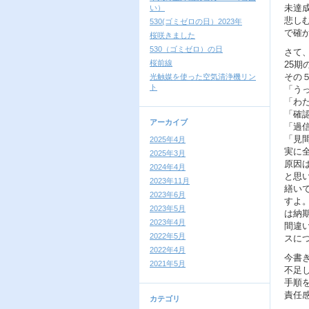
未達
い）
悲し
530(ゴミゼロの日）2023年
で確
桜咲きました
530（ゴミゼロ）の日
さて
桜前線
25
その５
光触媒を使った空気清浄機リン
ト
「う
「わ
「確
アーカイブ
「過
「見
2025年4月
実に
2025年3月
原因
2024年4月
と思
2023年11月
繕い
2023年6月
すよ
2023年5月
は納
2023年4月
間違
2022年5月
スに
2022年4月
今書
2021年5月
不足
手順
責任
カテゴリ