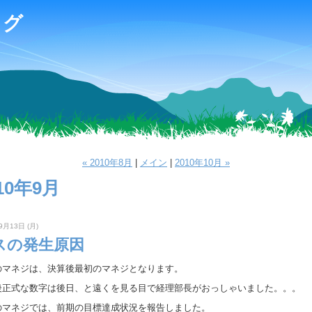
ログ
« 2010年8月
|
メイン
|
2010年10月 »
10年9月
9月13日 (月)
スの発生原因
のマネジは、決算後最初のマネジとなります。
後正式な数字は後日、と遠くを見る目で経理部長がおっしゃいました。。。
のマネジでは、前期の目標達成状況を報告しました。