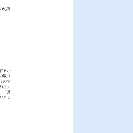
の処置
するか
の取り
うので
わた」
、「見
むとミ