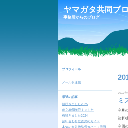
ヤマガタ共同ブ
事務所からのブログ
プロフィール
20
メールを送信
2010年
最近の記事
ミ
桜咲きました2025
創立39周年迎えました
今月
桜咲きました2024
決算
刻印合わせ位置決めガイド
今回
本気の室外機防雪カバー（雪囲