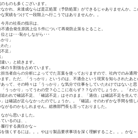
成のものも多くございます。
むなかれ、未達成ならば是正処置（予防処置）ができるじゃありませんか。こ
かな実績をつけて一段階上へ行こうではありませんか。。
、今月の社長の指示は、
期の不適合発生原因上位５件について再発防止策をとること。
位とは･･･恥かしながら･･･
っかり」
たわた」
認不足」
信」
間違い」と続きます。
全体の５割強を占めています。
は担当者自らの分析によってでた言葉を使っておりますので、社内でのみ通用
います。ただ、「うっかり」というのは、不適合という現実を知らされたあと
であって、その時々は「うっかり」な気分で仕事をしていたわけではないと思
。「うっかり」ってうわの空？心ここに在らず？？なのでしょうか。。「わた
期追われで確認不足、「確認不足」はそのまま、「過信」は確認不足を生んで
い」は確認が足らなかったのでしょうか。。『確認』そのわずかな手間を惜し
つながるのかもしれません。総務部門長も言っておりました。
きながら思いました。
しているのは、、
を履行する責任かな～
感を強くするには。。。やはり製品要求事項を深く理解すること。。。かな～