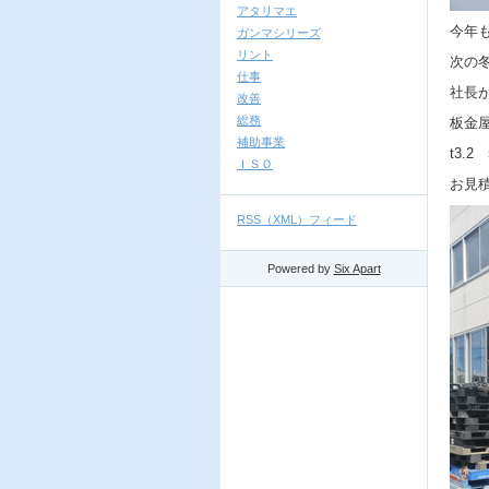
アタリマエ
今年
ガンマシリーズ
リント
次の
仕事
社長
改善
総務
板金
補助事業
t3.
ＩＳＯ
お見
RSS（XML）フィード
Powered by
Six Apart