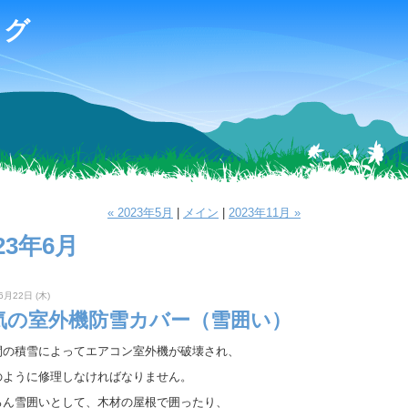
ログ
« 2023年5月
|
メイン
|
2023年11月 »
23年6月
6月22日 (木)
気の室外機防雪カバー（雪囲い）
間の積雪によってエアコン室外機が破壊され、
のように修理しなければなりません。
ろん雪囲いとして、木材の屋根で囲ったり、