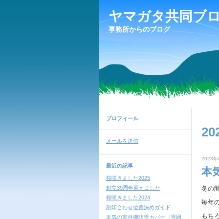
ヤマガタ共同ブ
事務所からのブログ
プロフィール
20
メールを送信
2023年
最近の記事
本
桜咲きました2025
創立39周年迎えました
冬の
桜咲きました2024
毎年
刻印合わせ位置決めガイド
もち
本気の室外機防雪カバー（雪囲