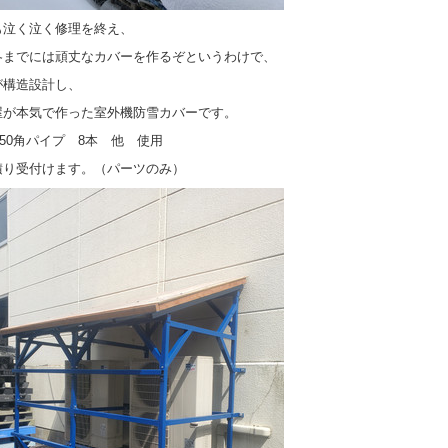
も泣く泣く修理を終え、
冬までには頑丈なカバーを作るぞというわけで、
が構造設計し、
屋が本気で作った室外機防雪カバーです。
2 50角パイプ 8本 他 使用
積り受付けます。（パーツのみ）