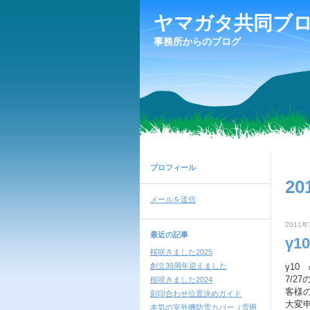
ヤマガタ共同ブ
事務所からのブログ
プロフィール
20
メールを送信
2011年
最近の記事
γ
桜咲きました2025
創立39周年迎えました
γ1
7/2
桜咲きました2024
客様
刻印合わせ位置決めガイド
大変
本気の室外機防雪カバー（雪囲