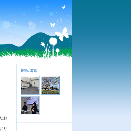
最近の写真
したお
ており