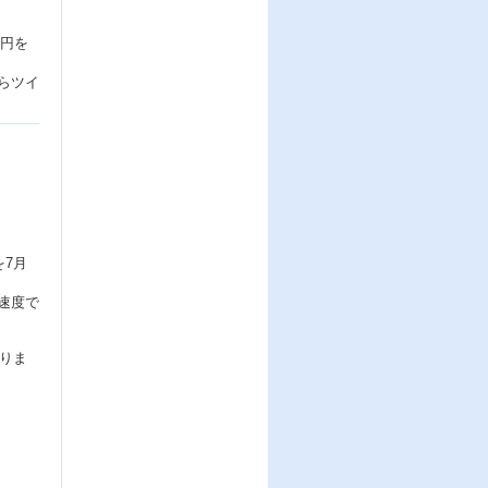
0円を
らツイ
を7月
速度で
なりま