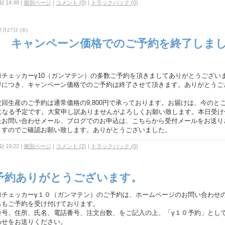
 14:48
|
個別ページ
|
コメント (0)
|
トラックバック (0)
7月27日 (水)
10 キャンペーン価格でのご予約を終了しま
。
線チェッカーγ10（ガンマテン）の多数ご予約を頂きましてありがとうござい
評につき、キャンペーン価格でのご予約は終了させて頂きます。ありがとうご
。
次回生産のご予約は通常価格の9,800円で承っております。お届けは、今のとこ
月になる予定です。大変申し訳ありませんがよろしくお願い致します。本日受け
たお問い合わせメール、ブログでのお申込は、こちらから受付メールをお送り
ますのでご確認お願い致します。ありがとうございました。
 19:22
|
個別ページ
|
コメント (2)
|
トラックバック (0)
予約ありがとうございます。
線チェッカーγ１０（ガンマテン）のご予約は、ホームページのお問い合わせ
らもご予約を受け付けております。
番号、住所、氏名、電話番号、注文台数、をご記入の上、「γ１０予約」とし
わせをお送りください。