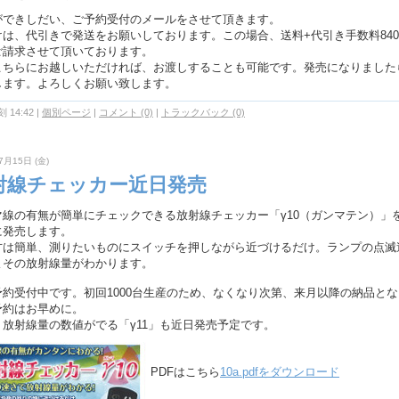
ができしだい、ご予約受付のメールをさせて頂きます。
けは、代引きで発送をお願いしております。この場合、送料+代引き手数料84
ご請求させて頂いております。
こちらにお越しいただければ、お渡しすることも可能です。発売になりました
します。よろしくお願い致します。
 14:42
|
個別ページ
|
コメント (0)
|
トラックバック (0)
7月15日 (金)
射線チェッカー近日発売
マ線の有無が簡単にチェックできる放射線チェッカー「γ10（ガンマテン）」
に発売します。
方は簡単、測りたいものにスイッチを押しながら近づけるだけ。ランプの点滅
よその放射線量がわかります。
予約受付中です。初回1000台生産のため、なくなり次第、来月以降の納品と
予約はお早めに。
、放射線量の数値がでる「γ11」も近日発売予定です。
PDFはこちら
10a.pdfをダウンロード