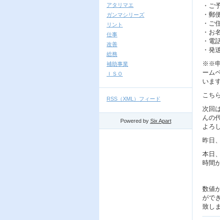
アタリマエ
・ご
・郵
ガンマシリーズ
・ご
リント
・お
仕事
・電
改善
・発
総務
※※
補助事業
ーム
ＩＳＯ
いま
こち
RSS（XML）フィード
次回は
んの
Powered by
Six Apart
よろ
昨日
本日
時間
数値
がで
致し