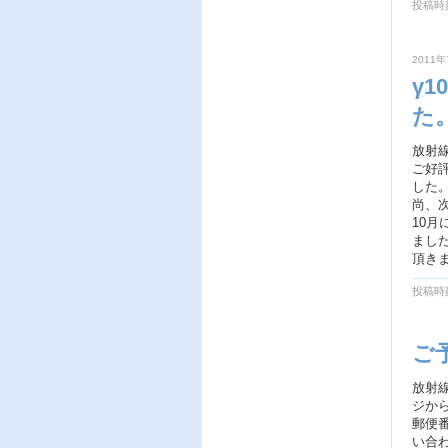
投稿時刻
2011年
γ
た
放射
ご好
した
尚、
10
まし
頂き
投稿時刻
ご
放射
ジか
郵便
い合