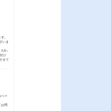
し
ます。
ざいま
ろ9～
付け
させて
のペー
てお問