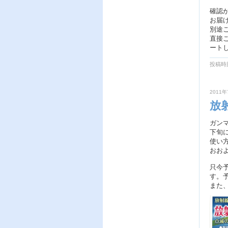
確認
お届
別途
直接
ート
投稿時刻
2011年
放
ガン
下旬
使い
おお
只今
す。
また