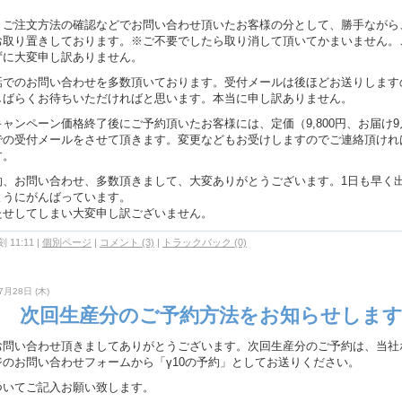
。
、ご注文方法の確認などでお問い合わせ頂いたお客様の分として、勝手ながら
お取り置きしております。※ご不要でしたら取り消して頂いてかまいません。
ずに大変申し訳ありません。
話でのお問い合わせを多数頂いております。受付メールは後ほどお送りします
しばらくお待ちいただければと思います。本当に申し訳ありません。
キャンペーン価格終了後にご予約頂いたお客様には、定価（9,800円、お届け9
での受付メールをさせて頂きます。変更などもお受けしますのでご連絡頂けれ
す。
約、お問い合わせ、多数頂きまして、大変ありがとうございます。1日も早く
ようにがんばっています。
たせしてしまい大変申し訳ございません。
 11:11
|
個別ページ
|
コメント (3)
|
トラックバック (0)
7月28日 (木)
10 次回生産分のご予約方法をお知らせしま
お問い合わせ頂きましてありがとうございます。次回生産分のご予約は、当社
ジのお問い合わせフォームから「γ10の予約」としてお送りください。
ついてご記入お願い致します。