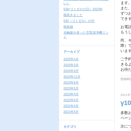
ます
い）
また
530(ゴミゼロの日）2023年
ずつ
桜咲きました
でき
530（ゴミゼロ）の日
お電
桜前線
もう
光触媒を使った空気清浄機リン
ト
尚、
降）
いま
アーカイブ
ご予
2025年4月
きる
2025年3月
お待
2024年4月
2023年11月
投稿時刻
2023年6月
2023年5月
2023年4月
2011年
2022年5月
γ
2022年4月
2021年5月
多数
ペー
次に
カテゴリ