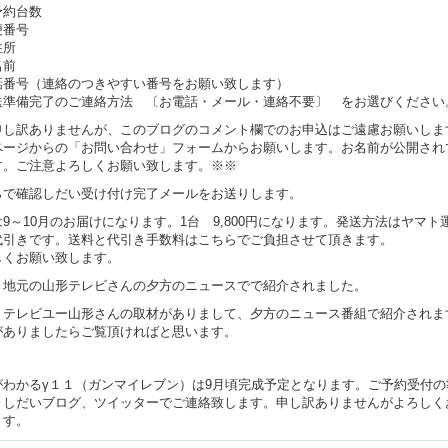
予約台数
便番号
住所
名前
話番号（連絡のつきやすい番号をお願い致します）
送準備完了のご連絡方法 〔お電話・メール・連絡不要〕 をお選びください
申し訳ありませんが、このブログのコメント欄でのお申込はご遠慮お願いしま
ページからの「お問い合わせ」フォームからお願いします。お名前が公開され
す。ご注意よろしくお願い致します。※※
らで確認しだい受け付け完了メールをお送りします。
9～10月のお届けになります。1台 9,800円になります。発送方法はヤマト
代引きです。送料と代引き手数料はこちらでご負担させて頂きます。
しくお願い致します。
、地元の山形テレビさんの夕方のニュースでで紹介されました。
、テレビユー山形さんの取材がありまして、夕方のニュース番組で紹介されま
がありましたらご覧頂ければと思います。
がわかるγ１１（ガンマイレブン）は9月頃完成予定となります。ご予約受付の
きしだいブログ、ツイッターでご連絡致します。申し訳ありませんがよろしく
ます。