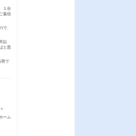
、１台
ご返信
ので、
月以
ばと思
出荷で
す。
ホーム