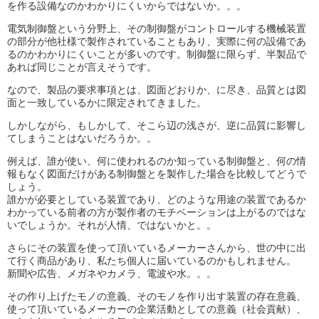
を作る設備なのかわかりにくいからではないか。。。
電気制御盤という分野上、その制御盤がコントロールする機械装置
の部分が他社様で製作されていることもあり、実際に何の設備であ
るのかわかりにくいことが多いのです。制御盤に限らず、半製品で
あれば同じことが言えそうです。
なので、製品の要求事項とは、図面どおりか、に尽き、品質とは図
面と一致しているかに限定されてきました。
しかしながら、もしかして、そこら辺の浅さが、逆に品質に影響し
てしまうことはないだろうか。。
例えば、誰が使い、何に使われるのか知っている制御盤と、何の情
報もなく図面だけがある制御盤とを製作した場合を比較してどうで
しょう。
誰かが必要としている装置であり、どのような用途の装置であるか
わかっている前者の方が製作者のモチベーションは上がるのではな
いでしょうか。それが人情、ではないかと。。
さらにその装置を使って頂いているメーカーさんから、世の中に出
て行く商品があり、私たち個人に届いているのかもしれません。
新聞や広告、メガネやカメラ、電波や水。。。
その作り上げたモノの意義、そのモノを作り出す装置の存在意義、
使って頂いているメーカーの企業活動としての意義（社会貢献）、