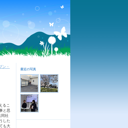
レブン・
最近の写真
えるこ
事と思
共同社
うした
ても大