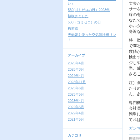
丈夫
い）
サー
530(ゴミゼロの日）2023年
線の
桜咲きました
なた
530（ゴミゼロ）の日
ホル
桜前線
身近
光触媒を使った空気清浄機リン
ト
特 
で30
数値
アーカイブ
検出
ジし
2025年4月
尚、
2025年3月
さる
2024年4月
2023年11月
注）
たり
2023年6月
ん。
2023年5月
2023年4月
専門
2022年5月
会社
2022年4月
簡単
てれ
2021年5月
ガン
カテゴリ
投稿時刻