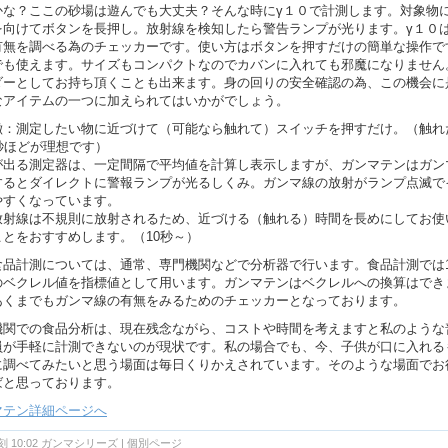
かな？ここの砂場は遊んでも大丈夫？そんな時にγ１０で計測します。対象物
を向けてボタンを長押し。放射線を検知したら警告ランプが光ります。γ１０
有無を調べる為のチェッカーです。使い方はボタンを押すだけの簡単な操作で
でも使えます。サイズもコンパクトなのでカバンに入れても邪魔になりません
ダーとしてお持ち頂くことも出来ます。身の回りの安全確認の為、この機会に
なアイテムの一つに加えられてはいかがでしょう。
徴：測定したい物に近づけて（可能なら触れて）スイッチを押すだけ。（触れ
秒ほどが理想です）
が出る測定器は、一定間隔で平均値を計算し表示しますが、ガンマテンはガン
するとダイレクトに警報ランプが光るしくみ。ガンマ線の放射がランプ点滅で
やすくなっています。
放射線は不規則に放射されるため、近づける（触れる）時間を長めにしてお使
ことをおすすめします。（10秒～）
食品計測については、通常、専門機関などで分析器で行います。食品計測では
のベクレル値を指標値として用います。ガンマテンはベクレルへの換算はでき
あくまでもガンマ線の有無をみるためのチェッカーとなっております。
機関での食品分析は、現在残念ながら、コストや時間を考えますと私のような
員が手軽に計測できないのが現状です。私の場合でも、今、子供が口に入れる
に調べてみたいと思う場面は毎日くりかえされています。そのような場面でお
ばと思っております。
マテン詳細ページへ
 10:02
ガンマシリーズ
|
個別ページ