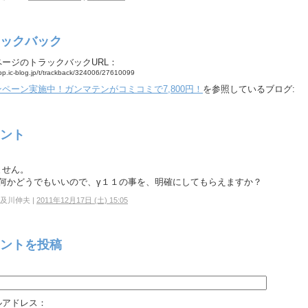
ックバック
ページのトラックバックURL：
app.ic-blog.jp/t/trackback/324006/27610099
ペーン実施中！ガンマテンがコミコミで7,800円！
を参照しているブログ:
ント
ません。
０何かどうでもいいので、γ１１の事を、明確にしてもらえますか？
及川伸夫 |
2011年12月17日 (土) 15:05
ントを投稿
：
ルアドレス：