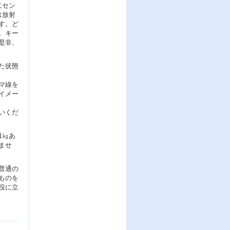
にセン
は放射
す。ど
。キー
是非、
た状態
マ線を
イメー
いくだ
1㎏あ
ませ
普通の
ものを
役に立