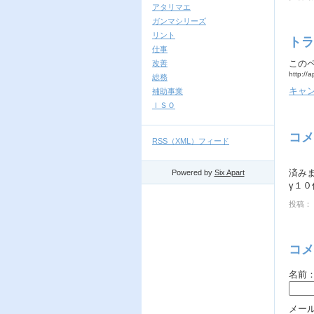
アタリマエ
ガンマシリーズ
リント
トラ
仕事
この
改善
http://
総務
キャン
補助事業
ＩＳＯ
コメ
RSS（XML）フィード
済み
Powered by
Six Apart
γ１
投稿： 
コメ
名前
メー