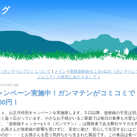
ログ
11（ガンマイレブン）について
|
メイン
|
簡易放射線モニタγ11Jr.（ガンマイ
ジュニア）の発売にあたりまして »
12月16日 (金)
ャンペーン実施中！ガンマテンがコミコミで
800円！
ａｓ、お正月特別キャンペーンを実施致します。3.11以降、放射線の不安は消
なく益々広がっています。小さなお子様がいるご家庭では毎日の食事も大変な
す。「放射線チェッカーγ１０（ガンマテン）」は開発者である弊社ヤマガタ
、お孫さんが放射線の影響を受けずに、安全に遊び、安心して生活するにはど
いのか・・・とお孫さんを思う気持ちから生まれた製品です。この食品は食べ