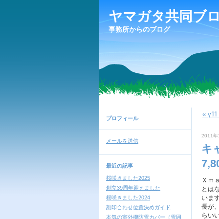
ヤマガタ共同ブ
事務所からのブログ
« γ
プロフィール
2011年
メールを送信
キ
7,
最近の記事
桜咲きました2025
Ｘｍ
創立39周年迎えました
とは
いま
桜咲きました2024
長が
刻印合わせ位置決めガイド
らい
本気の室外機防雪カバー（雪囲