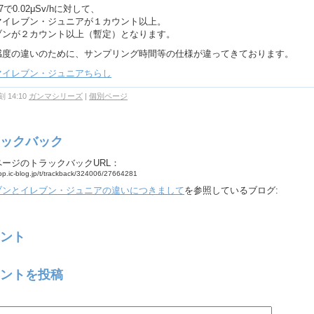
37で0.02μSv/hに対して、
マイレブン・ジュニアが１カウント以上。
ブンが２カウント以上（暫定）となります。
感度の違いのために、サンプリング時間等の仕様が違ってきております。
マイレブン・ジュニアちらし
 14:10
ガンマシリーズ
|
個別ページ
ックバック
ページのトラックバックURL：
app.ic-blog.jp/t/trackback/324006/27664281
ブンとイレブン・ジュニアの違いにつきまして
を参照しているブログ:
ント
ントを投稿
：