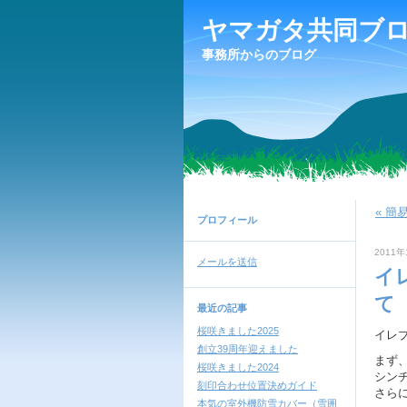
ヤマガタ共同ブ
事務所からのブログ
« 簡
プロフィール
2011年
メールを送信
イ
て
最近の記事
桜咲きました2025
イレ
創立39周年迎えました
まず
桜咲きました2024
シン
刻印合わせ位置決めガイド
さら
本気の室外機防雪カバー（雪囲