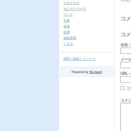
アタリマエ
ガンマシリーズ
リント
コメ
仕事
改善
総務
コメ
補助事業
ＩＳＯ
名前
RSS（XML）フィード
メー
Powered by
Six Apart
URL
こ
コメ