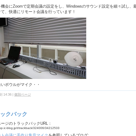
機会にZoomで定期会議の設定をし、Windowsのサウンド設定を細々試し、
けて、快適にリモート会議を行っています！
白いボウルがマイク・・
 14:36
|
個別ページ
ックバック
ページのトラックバックURL：
app.ic-blog.jp/t/trackback/324006/34212533
ート会議に手作り集音マイク
を参照しているブログ: