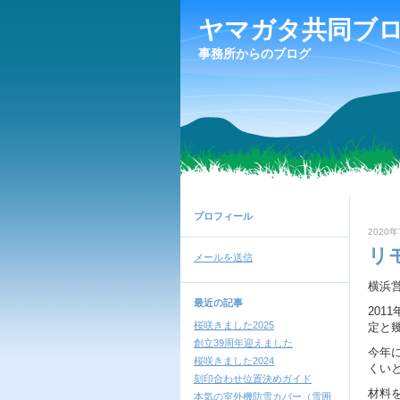
ヤマガタ共同ブ
事務所からのブログ
プロフィール
2020年
リ
メールを送信
横浜
最近の記事
201
桜咲きました2025
定と
創立39周年迎えました
今年
桜咲きました2024
くい
刻印合わせ位置決めガイド
材料
本気の室外機防雪カバー（雪囲