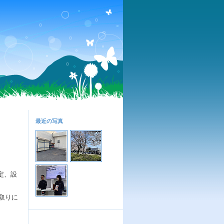
最近の写真
定、設
取りに