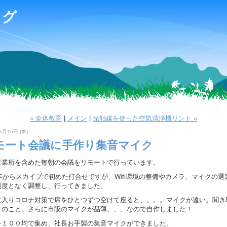
ログ
« 全体教育
|
メイン
|
光触媒を使った空気清浄機リント »
7月16日 (木)
モート会議に手作り集音マイク
営業所を含めた毎朝の会議をリモートで行っています。
1年からスカイプで初めた打合せですが、Wifi環境の整備やカメラ、マイクの選
幾度となく調整し、行ってきました。
に入りコロナ対策で席をひとつずつ空けて座ると、。。。マイクが遠い。聞き
とのこと。さらに市販のマイクが品薄、、、なので自作しました！
を１００均で集め、社長お手製の集音マイクができました。