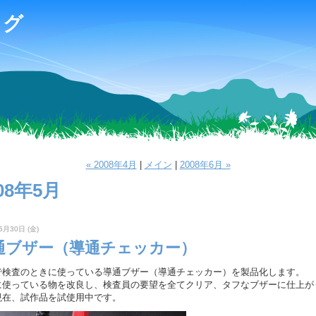
ログ
« 2008年4月
|
メイン
|
2008年6月 »
08年5月
5月30日 (金)
通ブザー（導通チェッカー）
で検査のときに使っている導通ブザー（導通チェッカー）を製品化します。
に使っている物を改良し、検査員の要望を全てクリア、タフなブザーに仕上が
現在、試作品を試使用中です。