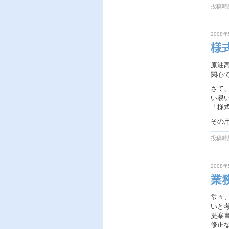
投稿時刻
2008年
様
原油
関心
さて
い易
「様
その
投稿時刻
2008年
業
常々
いと
提案
修正