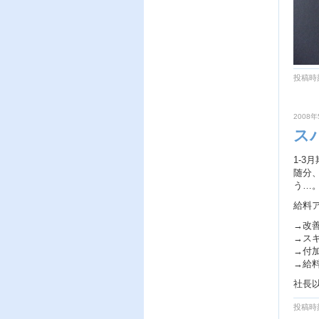
投稿時刻
2008年
ス
1-3
随分
う…
給料
→改
→ス
→付
→給
社長
投稿時刻