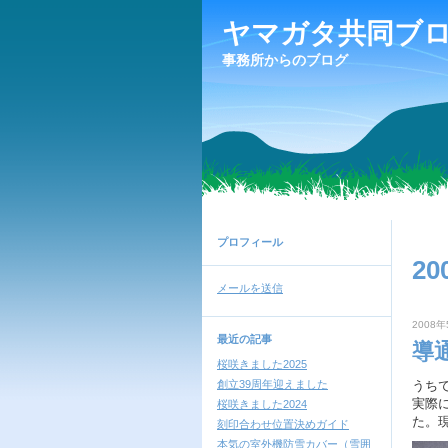
ヤマガタ共同ブ
事務所からのブログ
プロフィール
20
メールを送信
2008年
最近の記事
導
桜咲きました2025
創立39周年迎えました
うち
実際
桜咲きました2024
た。
刻印合わせ位置決めガイド
本気の室外機防雪カバー（雪囲