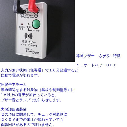
導通ブザー　
もがみ　
特徴
１．オートパワーＯＦＦ
・入力が無い状態（無導通）で１０分経過すると
　自動で電源が切れます。
電圧警告アラーム
・導通確認をする対象物（基板や制御盤等）に
　1Ｖ以上の電圧が加わっていると、
　ブザー音とランプでお知らせします。
入力保護回路装備
・２の項目に関連して、チェック対象物に
　２００Ｖまでの電圧が加わっていても
　保護回路があるので壊れません。