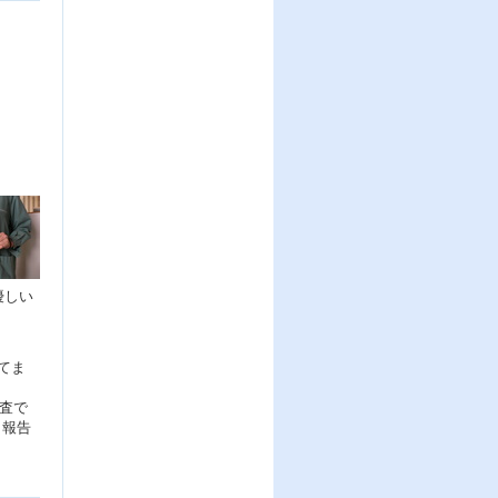
優しい
てま
監査で
）報告