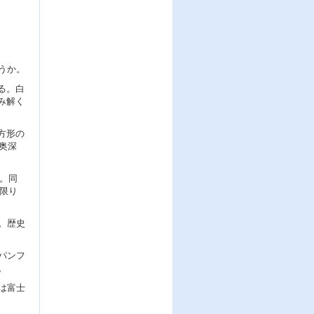
うか。
る。白
み解く
方形の
奥深
い。同
と限り
。歴史
パンフ
。
は富士