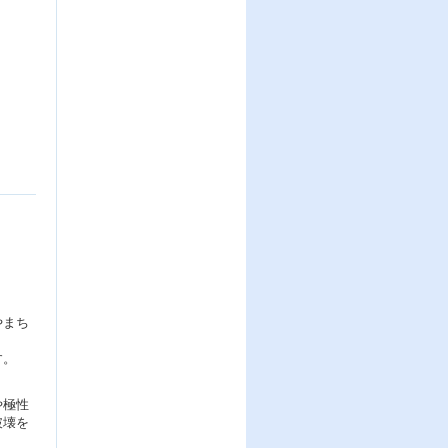
やまち
す。
や極性
破壊を