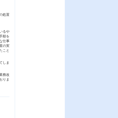
の処置
いるや
手順を
な仕事
置の実
たこと
てしま
業務改
おりま