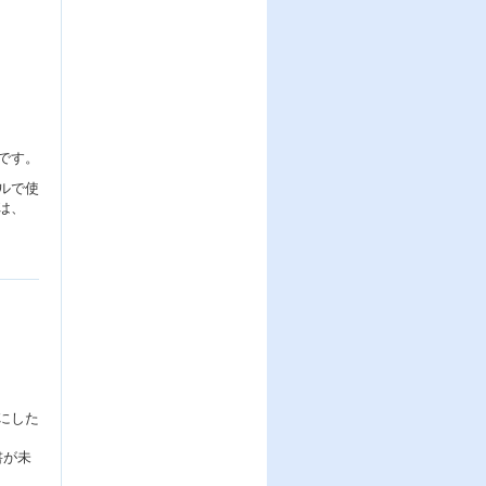
です。
ルで使
は、
にした
書が未