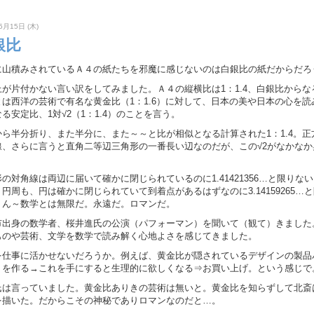
5月15日 (木)
銀比
に山積みされているＡ４の紙たちを邪魔に感じないのは白銀比の紙だからだろ
上が片付かない言い訳をしてみました。Ａ４の縦横比は1：1.4、白銀比からな
とは西洋の芸術で有名な黄金比（1：1.6）に対して、日本の美や日本の心を読
る安定比、1対√2（1：1.4）のことを言う。
から半分折り、また半分に、また～～と比が相似となる計算された1：1.4。正
線、さらに言うと直角二等辺三角形の一番長い辺なのだが、この√2がなかなか
の対角線は両辺に届いて確かに閉じられているのに1.41421356…と限りな
円周も、円は確かに閉じられていて到着点があるはずなのに3.14159265…
。ん～数学とは無限だ。永遠だ。ロマンだ。
市出身の数学者、桜井進氏の公演（パフォーマン）を聞いて（観て）きました
ものや芸術、文学を数学で読み解く心地よさを感じてきました。
を仕事に活かせないだろうか。例えば、黄金比が隠されているデザインの製品
トを作る→これを手にすると生理的に欲しくなる⇒お買い上げ。という感じで
氏は言っていました。黄金比ありきの芸術は無いと。黄金比を知らずして北斎
を描いた。だからこその神秘でありロマンなのだと…。