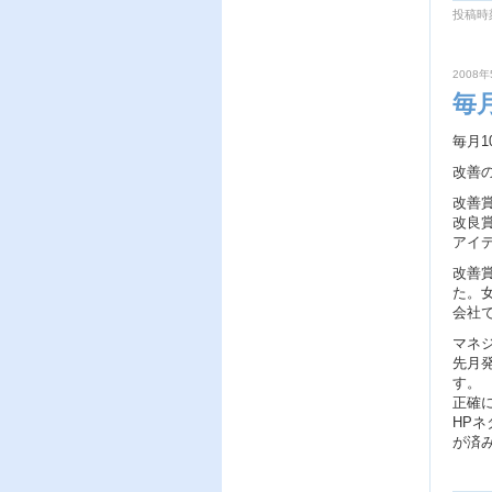
投稿時刻
2008年
毎
毎月
改善
改善賞
改良賞
アイデ
改善
た。
会社
マネ
先月
す。
正確に
HP
が済