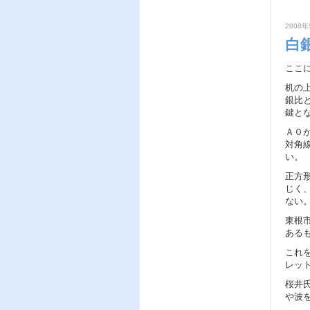
2008年
白
ここ
机の
銀比
鍵とな
Ａ０
対角
い。
正方形
じく、
ない
東根
ある
これ
レッ
桜井
や波