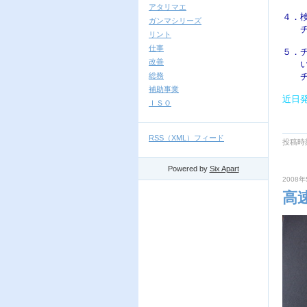
アタリマエ
４．
ガンマシリーズ
　　
リント
仕事
５．
改善
　　
総務
　　
補助事業
近日
ＩＳＯ
RSS（XML）フィード
投稿時刻
Powered by
Six Apart
2008年
高