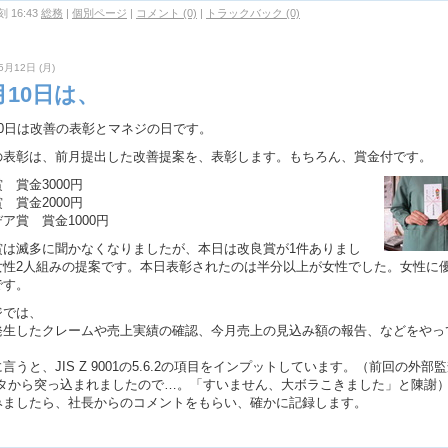
 16:43
総務
|
個別ページ
|
コメント (0)
|
トラックバック (0)
5月12日 (月)
月10日は、
10日は改善の表彰とマネジの日です。
の表彰は、前月提出した改善提案を、表彰します。もちろん、賞金付です。
 賞金3000円
 賞金2000円
ア賞 賞金1000円
賞は滅多に聞かなくなりましたが、本日は改良賞が1件ありまし
女性2人組みの提案です。本日表彰されたのは半分以上が女性でした。女性に
です。
ジでは、
発生したクレームや売上実績の確認、今月売上の見込み額の報告、などをやっ
言うと、JIS Z 9001の5.6.2の項目をインプットしています。（前回の外部
ネタから突っ込まれましたので…。「すいません、大ボラこきました」と陳謝
みましたら、社長からのコメントをもらい、確かに記録します。