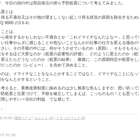
で、今日の頭の中は部品発注の傍ら予防処置について考えてみました。
処置とは
り得る不適合又はその他の望ましくない起こり得る状況の原因を除去するため
 Q 9000 の3.6.4）
うことは、
から発生するかもしれない不適合とか「これイマイチなんだよなー」と思って
くい仕事やムダに感じることや危ないことなんかの仕事の仕方を変える場合の
なさい。その手順の中には、何がそうさせているのか（原因）、そもそもそん
更をするほど大変なのか（処置の必要性の評価）、どのように変えたのか（処
、変えたらどうなったのか（処置の結果）、最後に、この原因特定や処置をし
解だったのか（レビュー）、を含めて決めること。
いのは、イマイチなことをなんとかすることではなく、イマイチなことになっ
因をなんとかするということ。
を考えると、業務改善制度に絡めるのは少し無茶な気もしますが、思い切って
予防処置と位置づけて、手順を確立してしまえば、こっちのもの！とも思って
運用しやすい⇒当社の利益 てな感じで。
く。
 16:59
|
個別ページ
|
コメント (0)
|
トラックバック (0)
5月 2日 (金)