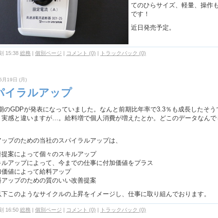
てのひらサイズ、軽量、操作
です！
近日発売予定。
 15:38
総務
|
個別ページ
|
コメント (0)
|
トラックバック (0)
5月19日 (月)
パイラルアップ
月期のGDPが発表になっていました。なんと前期比年率で3.3％も成長したそう
、実感と違いますが…。給料増で個人消費が増えたとか。どこのデータなんで
。
アップのための当社のスパイラルアップは、
善提案によって個々のスキルアップ
キルアップによって、今までの仕事に付加価値をプラス
加価値によって給料アップ
料アップのための質のいい改善提案
以下このようなサイクルの上昇をイメージし、仕事に取り組んでおります。
 16:50
総務
|
個別ページ
|
コメント (0)
|
トラックバック (0)