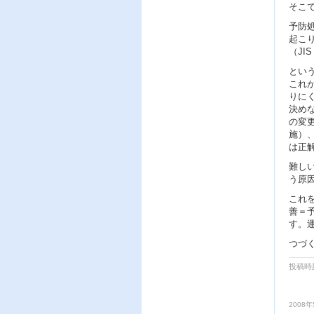
そこ
予防
起こ
（JIS
とい
これ
りに
決め
の変
施）
は正
難し
う原
これ
善＝
す。
つづ
投稿時刻
2008年