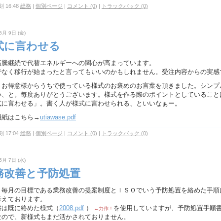
 16:48
総務
|
個別ページ
|
コメント (0)
|
トラックバック (0)
5月 9日 (金)
式に言わせる
高騰継続で代替エネルギーへの関心が高まっています。
でなく移行が始まったと言ってもいいのかもしれません。受注内容からの実感
、お得意様からうちで使っている様式のお褒めのお言葉を頂きました。シンプ
い、と。毎度ありがとうございます。様式を作る際のポイントとしていること
式に言わせる」。書く人が様式に言わせられる、といいなぁー。
用紙はこちら→
utiawase.pdf
 17:04
総務
|
個別ページ
|
コメント (0)
|
トラックバック (0)
5月 7日 (水)
務改善と予防処置
、毎月の目標である業務改善の提案制度とＩＳＯでいう予防処置を絡めた手順
考えております。
書は既に絡めた様式（
2008.pdf
）
を使用していますが、予防処置手順
←力作！
なので、新様式もまだ活かされておりません。