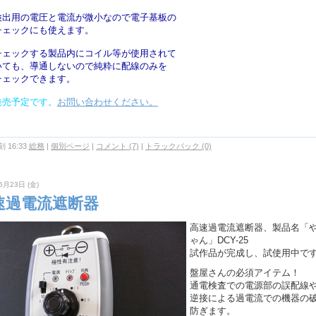
検出用の電圧と電流が微小なので電子基板の
チェックにも使えます。
チェックする製品内にコイル等が使用されて
いても、導通しないので純粋に配線のみを
チェックできます。
発売予定です。
お問い合わせください。
 16:33
総務
|
個別ページ
|
コメント (7)
|
トラックバック (0)
5月23日 (金)
速過電流遮断器
高速過電流遮断器、製品名「
ゃん」DCY-25
試作品が完成し、試使用中で
盤屋さんの必須アイテム！
通電検査での電源部の誤配線
逆接による過電流での機器の
防ぎます。