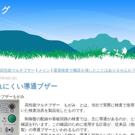
ログ
 高性能マルチブザー
|
メイン
|
通電検査で機器を壊したことはありませんか？
7月13日 (月)
れにくい導通ブザー
チブザーもがみ
高性能マルチブザー もがみ とは、当社で実際に検査で使用
いた検査治具を製品化したものです。
制御盤の配線や基板回路の検査では、主に導通があるのか、と
確認を行います。この確認のために使用する計器が、従来品（他
製）の導通ブザーといわれるものです。