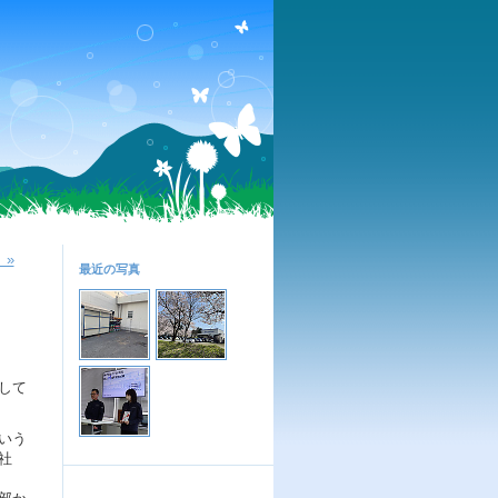
 »
最近の写真
して
いう
社