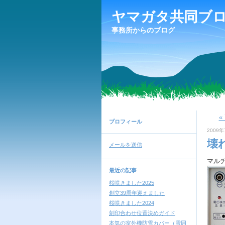
ヤマガタ共同ブ
事務所からのブログ
«
プロフィール
2009年
壊
メールを送信
マル
最近の記事
桜咲きました2025
創立39周年迎えました
桜咲きました2024
刻印合わせ位置決めガイド
本気の室外機防雪カバー（雪囲