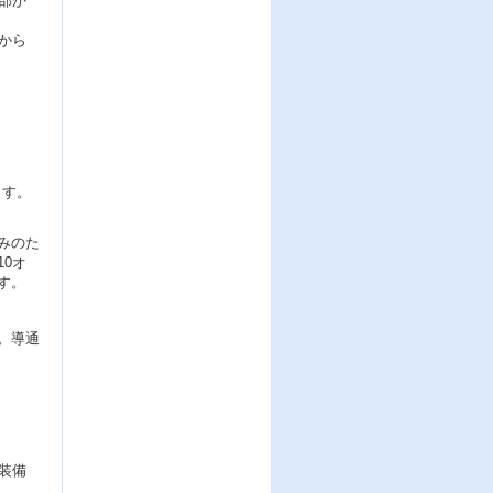
部か
から
ます。
みのた
0オ
す。
。導通
装備