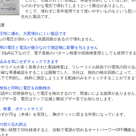
しかし、市販されている物は、導通を目的としているため、外
らのわずかな電圧で壊れてしまうという難点がありました。
そこで、壊れずに長年使用できて使いやすいものをという思い
生れた製品です。
概要
電圧性に優れ、大変壊れにくい製品です
0Vもの電圧が加わっても保護回路があるので壊れません。
出用の電圧と電流が微少なので測定物に影響を与えません
V／10μA以下なので、電子基板のパターン検査や回路検査用としても使用でき
り込みを気にせずチェックできます
ーやコイルが多く装着された配線検査は、リレーコイル経由での電気の回り込
正確な導通確認をすることは困難でした。当社は、独自の検出回路によって、1
以下で判別し、純粋に測定しようとする配線のみをチェックすることができま
通検知と同時に電圧を自動検出
確認中に切替操作なしで電圧を検出するので、間違いによる故障がありません
続ブザー音、電圧はランプ点滅と断続ブザー音でお知らせします。
型、軽量、ポケットサイズ
わずか70ｇ（本体）を実現し、胸ポケットに収まる外形になっています。
源の切り忘れ防止
が無い状態で10分経過すると、自動で電源が切れるオートパーワーOFF機能も
います。