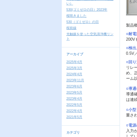
い）
530(ゴミゼロの日）2023年
桜咲きました
530（ゴミゼロ）の日
製品
桜前線
○耐
光触媒を使った空気清浄機リン
ト
20
○検
0.5
アーカイブ
○回
2025年4月
リレ
2025年3月
め、
2024年4月
ーム
2023年11月
2023年6月
○導
2023年5月
導通
2023年4月
は連
2022年5月
○小
2022年4月
重さ
2021年5月
○電
入力
カテゴリ
して