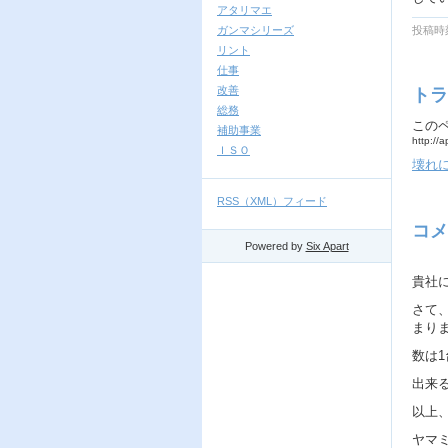
アタリマエ
ガンマシリーズ
投稿時刻
リント
仕事
改善
トラ
総務
この
補助事業
http://
ＩＳＯ
壊れ
RSS（XML）フィード
コメ
Powered by
Six Apart
貴社
さて
まり
数は
出来
以上
ヤマ