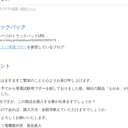
 10:31
総務
|
個別ページ
ックバック
ページのトラックバックURL：
app.ic-blog.jp/t/trackback/324006/20565279
にくい導通ブザー
を参照しているブログ:
ント
にはますますご繁栄のことと心よりお喜び申し上げます。
、予てから導通試験用ブザーを探しておりました処、御社の製品「もがみ」が
ました。
1台ですが、この製品を購入する事が出来ますでしょうか？
るのであれば、購入方法・金額等教えていただけますでしょうか。
、よろしくお願いいたします。
ミツ電機製作所 新谷眞人