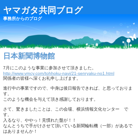
ヤマガタ共同ブログ
事務所からのブログ
日本新聞博物館
7月にこのような事業に参加させて頂きました。
http://www.vmcy.com/tohhoku-navi/21-senryaku-no1.html
関係者の皆様へ深くお礼申し上げます。
進行中の事業ですので、中身は後日報告できれば、と思っておりま
す。
このような機会を与えて頂き感謝しております。
さて、驚きましたことは、この会場、横浜情報文化センター で
す。
入るなり、ややっ！見慣れた盤が！！
なんとうちで手がけさせて頂いている新聞輪転機（一部）があるで
はありませんか！