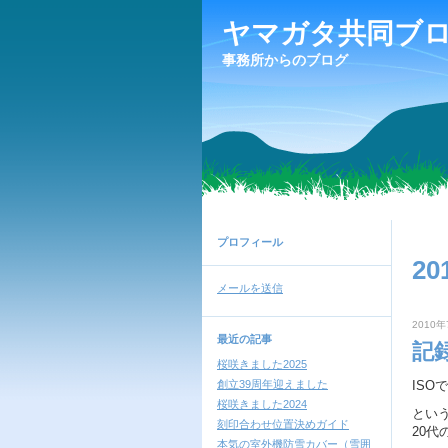
ヤマガタ共同ブ
事務所からのブログ
プロフィール
20
メールを送信
2010年
最近の記事
記
桜咲きました2025
創立39周年迎えました
IS
桜咲きました2024
とい
刻印合わせ位置決めガイド
20代
本気の室外機防雪カバー（雪囲