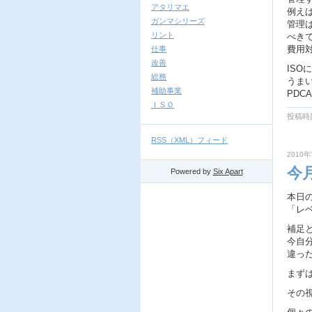
アタリマエ
例え
ガンマシリーズ
管理
リント
べき
費用
仕事
改善
IS
総務
うま
補助事業
PD
ＩＳＯ
投稿時刻
RSS（XML）フィード
2010年
今
Powered by
Six Apart
本日
「レ
補足
今自
違っ
まず
その