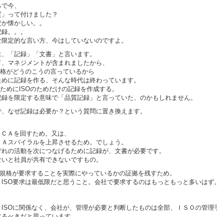
ろで今、
質」って付けました？
だか懐かしい。。
記録。。。
な限定的な言い方、今はしていないのですよ。
は、「記録」「文書」と言います。
て、マネジメントが含まれましたから、
O規格がどうのこうの言っているから
ために記録を作る、そんな時代は終わっています。
のためにISOのためだけの記録を作成する。
記録を限定する意味で「品質記録」と言っていた、のかもしれません。
で、なぜ記録は必要か？という質問に置き換えます。
。
ＤＣＡを回すため。又は、
ＣＡスパイラルを上昇させるため。でしょう。
ぞれの活動を次につなげるために記録が、文書が必要です。
ないと社員が共有できないですもの。
SO規格が要求することを実際にやっているかの証拠を残すため。
。ISO要求は最低限だと思うこと。会社で要求するのはもっともっと多いはず
、ISOに関係なく、会社が、管理が必要と判断したものは全部、ＩＳＯの管理
するべきだと思っています。