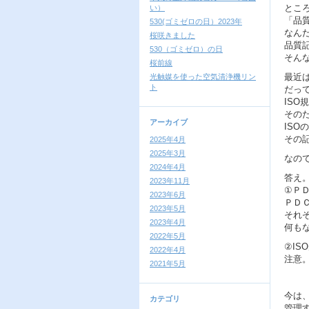
とこ
い）
「品
530(ゴミゼロの日）2023年
なん
桜咲きました
品質
530（ゴミゼロ）の日
そん
桜前線
最近
光触媒を使った空気清浄機リン
ト
だっ
IS
その
アーカイブ
ISO
その
2025年4月
2025年3月
なの
2024年4月
答え
2023年11月
①Ｐ
2023年6月
ＰＤ
2023年5月
それ
2023年4月
何も
2022年5月
②I
2022年4月
注意
2021年5月
今は
カテゴリ
管理