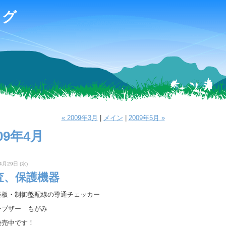
ログ
« 2009年3月
|
メイン
|
2009年5月 »
09年4月
4月29日 (水)
査、保護機器
基板・制御盤配線の導通チェッカー
チブザー もがみ
発売中です！