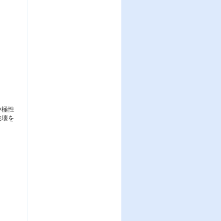
や極性
破壊を