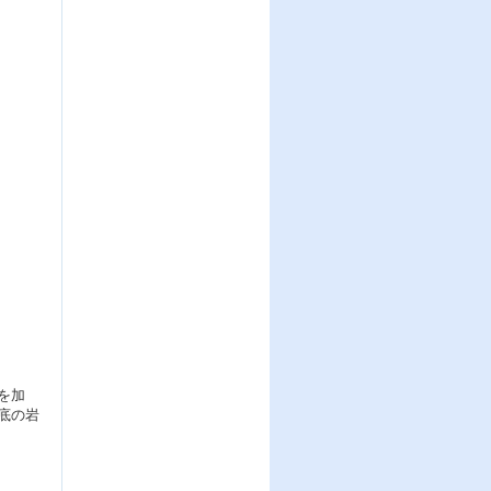
を加
底の岩