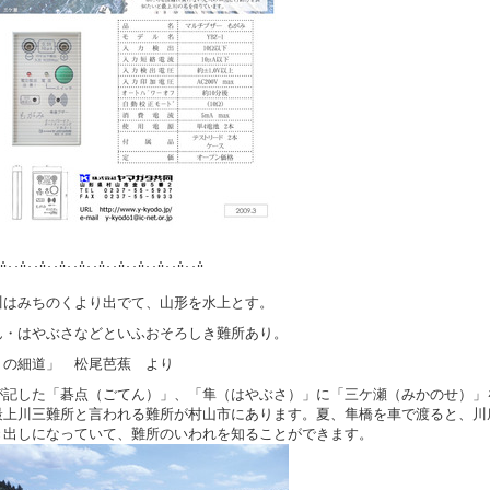
∴..∴..∴..∴..∴..∴..∴..∴
..∴..∴..∴
川はみちのくより出でて、山形を水上とす。
ん・はやぶさなどといふおそろしき難所あり。
くの細道」 松尾芭蕉 より
が記した「碁点（ごてん）」、「隼（はやぶさ）」に「三ケ瀬（みかのせ）」
最上川三難所と言われる難所が村山市にあります。夏、隼橋を車で渡ると、川
き出しになっていて、難所のいわれを知ることができます。