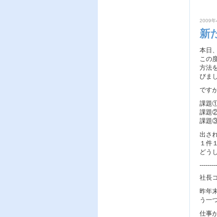
2009年
新
本日
この
方法
びま
です
課題
課題
課題
出さ
１件
どう
---------
社長
昨年
う一
仕事