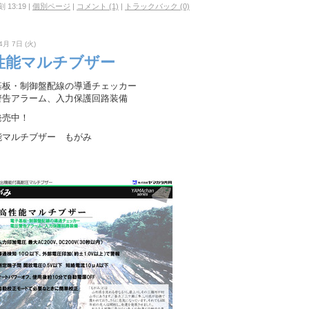
 13:19
|
個別ページ
|
コメント (1)
|
トラックバック (0)
4月 7日 (火)
性能マルチブザー
基板・制御盤配線の導通チェッカー
警告アラーム、入力保護回路装備
発売中！
能マルチブザー もがみ