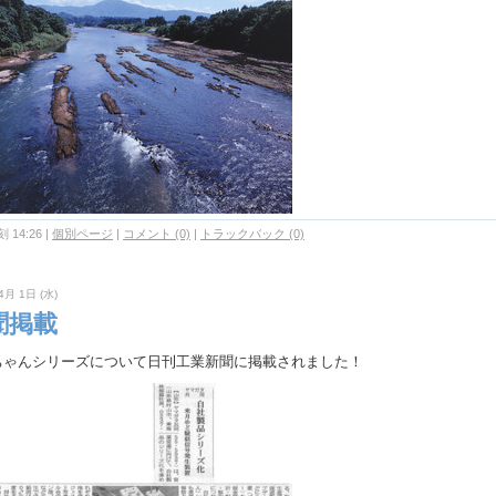
 14:26
|
個別ページ
|
コメント (0)
|
トラックバック (0)
4月 1日 (水)
聞掲載
ちゃんシリーズについて日刊工業新聞に掲載されました！