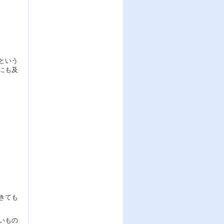
という
にも及
きても
いもの