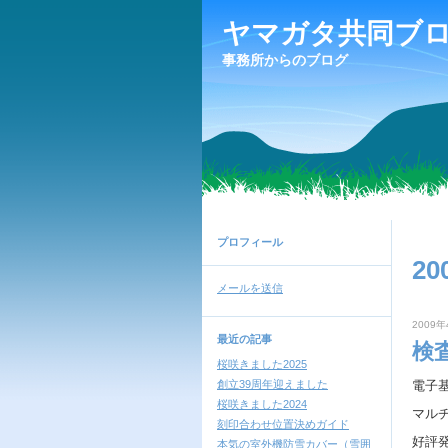
ヤマガタ共同ブ
事務所からのブログ
プロフィール
20
メールを送信
2009年
最近の記事
検
桜咲きました2025
創立39周年迎えました
電子
桜咲きました2024
マル
刻印合わせ位置決めガイド
好評
本気の室外機防雪カバー（雪囲