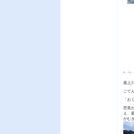
∴..∴..
最上
ごて
「お
芭蕉
え、
がむ