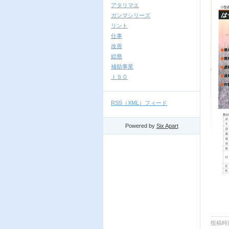
アタリマエ
ガンマシリーズ
リント
仕事
改善
総務
補助事業
ＩＳＯ
RSS（XML）フィード
Powered by
Six Apart
投稿時刻