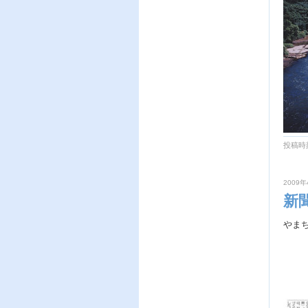
投稿時刻
2009年
新
やま