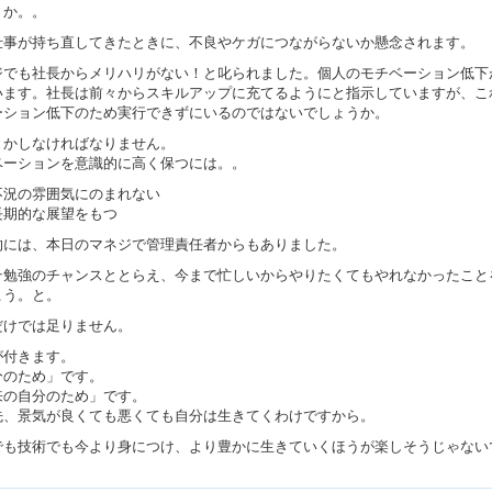
うか。。
仕事が持ち直してきたときに、不良やケガにつながらないか懸念されます。
ジでも社長からメリハリがない！と叱られました。個人のモチベーション低下
います。社長は前々からスキルアップに充てるようにと指示していますが、こ
ーション低下のため実行できずにいるのではないでしょうか。
とかしなければなりません。
ベーションを意識的に高く保つには。。
不況の雰囲気にのまれない
長期的な展望をもつ
的には、本日のマネジで管理責任者からもありました。
そ勉強のチャンスととらえ、今まで忙しいからやりたくてもやれなかったこと
こう。と。
だけでは足りません。
が付きます。
分のため」です。
来の自分のため」です。
先、景気が良くても悪くても自分は生きてくわけですから。
でも技術でも今より身につけ、より豊かに生きていくほうが楽しそうじゃない