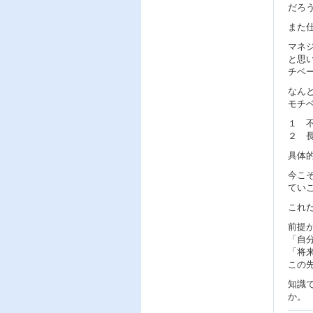
だろ
また
マネ
と思
チベ
なん
モチ
１ 
２ 
具体
今こ
てい
これ
前提
「自
「将
この
知識
か。